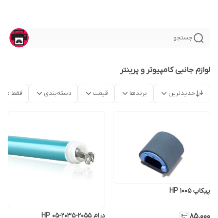
جستجو
لوازم جانبی کامپیوتر و پرینتر
جدیدترین
برندها
قیمت
دسته‌بندی
فقط محص
پیکاپ HP 1005
درام HP 05-2035-2055
۸۵٬۰۰۰