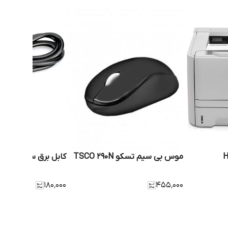
موس بی سیم تسکو TSCO 290N
کابل برق سه پین لپ
۱۸۰٬۰۰۰
۴۵۵٬۰۰۰